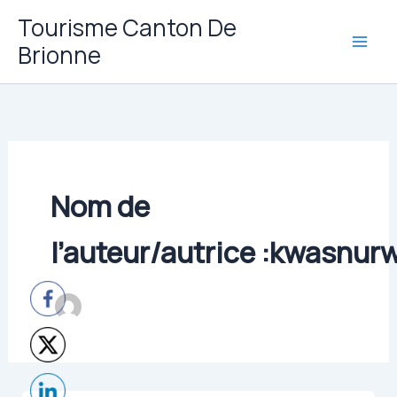
Aller
Tourisme Canton De
au
Brionne
contenu
Nom de
l’auteur/autrice :kwasnur