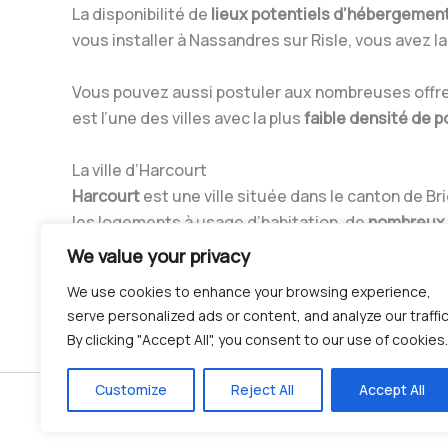
La disponibilité de
lieux potentiels d’hébergemen
vous installer à Nassandres sur Risle, vous avez la
Vous pouvez aussi postuler aux nombreuses offres 
est l’une des villes avec la plus
faible densité de p
La ville d’Harcourt
Harcourt
est une ville située dans le canton de B
les logements à usage d’habitation, de
nombreux
We value your privacy
Malgré ce dynamisme urbain, Harcourt est habité
We use cookies to enhance your browsing experience,
d’informations sur cette ville.
serve personalized ads or content, and analyze our traffic
By clicking "Accept All", you consent to our use of cookies.
Customize
Reject All
Accept All