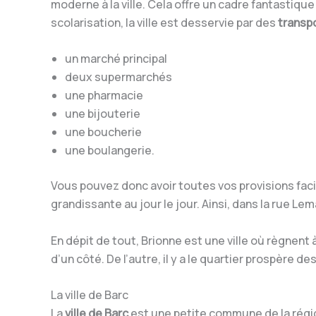
moderne à la ville. Cela offre un cadre fantastique
scolarisation, la ville est desservie par des
transpo
un marché principal
deux supermarchés
une pharmacie
une bijouterie
une boucherie
une boulangerie.
Vous pouvez donc avoir toutes vos provisions fac
grandissante au jour le jour. Ainsi, dans la rue L
En dépit de tout, Brionne est une ville où règnent à
d’un côté. De l’autre, il y a le quartier prospère de
La ville de Barc
La
ville de Barc
est une petite commune de la rég