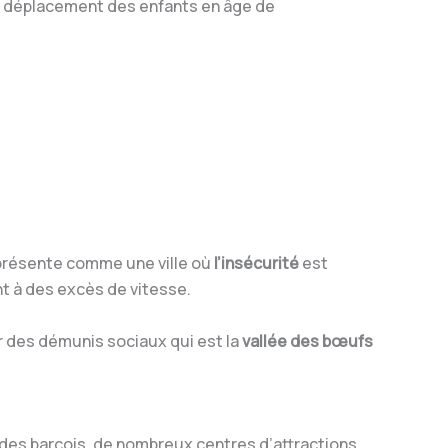
le déplacement des enfants en âge de
 présente comme une ville où
l’insécurité
est
nt à des excès de vitesse.
ier des démunis sociaux qui est la
vallée des bœufs
t des barcois, de nombreux centres d’attractions