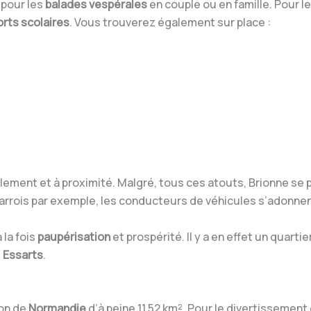
 pour les
balades vespérales
en couple ou en famille. Pour 
rts scolaires
. Vous trouverez également sur place :
ilement et à proximité. Malgré, tous ces atouts, Brionne se
emarrois par exemple, les conducteurs de véhicules s’adonne
 la fois
paupérisation
et prospérité. Il y a en effet un quart
s
Essarts
.
ion de
Normandie
d’à peine 11,52 km². Pour le divertissemen