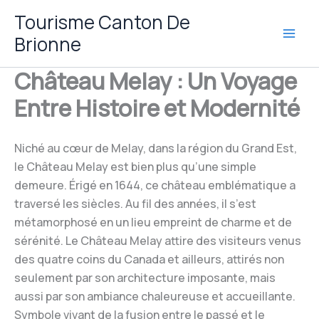
Aller
Tourisme Canton De
au
Brionne
contenu
Château Melay : Un Voyage
Entre Histoire et Modernité
Niché au cœur de Melay, dans la région du Grand Est,
le Château Melay est bien plus qu’une simple
demeure. Érigé en 1644, ce château emblématique a
traversé les siècles. Au fil des années, il s’est
métamorphosé en un lieu empreint de charme et de
sérénité. Le Château Melay attire des visiteurs venus
des quatre coins du Canada et ailleurs, attirés non
seulement par son architecture imposante, mais
aussi par son ambiance chaleureuse et accueillante.
Symbole vivant de la fusion entre le passé et le