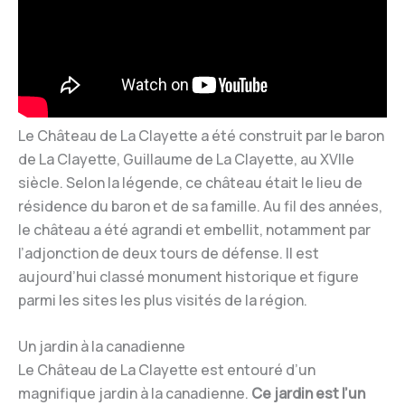
Le Château de La Clayette a été construit par le baron
de La Clayette, Guillaume de La Clayette, au XVIIe
siècle. Selon la légende, ce château était le lieu de
résidence du baron et de sa famille. Au fil des années,
le château a été agrandi et embellit, notamment par
l’adjonction de deux tours de défense. Il est
aujourd’hui classé monument historique et figure
parmi les sites les plus visités de la région.
Un jardin à la canadienne
Le Château de La Clayette est entouré d’un
magnifique jardin à la canadienne.
Ce jardin est l’un