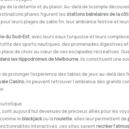
le de la détente et du plaisir. Au-delà de la simple découvert
destinations phares figurent les
stations balnéaires
de la cô
 pour leurs plages de sable fin, leur ambiance festive et leu
ie du Sud-Est
, avec leurs eaux turquoise et leurs complexes
ofite des sports nautiques, des promenades digestives et 
 place de choix au cœur de ces escapades récréatives. Que
 dans les hippodromes de Melbourne
, ils constituent une s
de prolonger l’expérience des tables de jeux au-delà des fr
yale Casino
, ils peuvent retrouver l’ambiance des grands c
er.
ouristique
, sont aujourd’hui devenues de précieux alliés pour les voy
s comme le
blackjack
ou la
roulette
, elles leur permettent de
fonctionnalités interactives, ces sites savent
recréer l’atmo