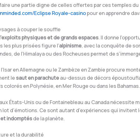
e faire une partie digne de celles offertes par ces temples d
pnminded.com/Eclipse Royale-casino
pour en apprendre dav
ysages à couper le souffle
’exploits physiques et de grands espaces
. Il donne l’oppo
les plus prisées figure l’
alpinisme
, avec la conquête de s
des, de l’Himalaya ou des Rocheuses permet de s’immerger
 l’Isar en Allemagne ou le Zambèze en Zambie procure monté
ment le
saut en parachute
au-dessus de décors époustoufla
ifs colorés en Polynésie, en Mer Rouge ou dans les Bahamas.
ux États-Unis ou de Fontainebleau au Canada nécessite maîtr
lot d’émotions. Ce sont autant d’expériences qui invitent l
x et indomptés
de la planète.
re et la durabilité