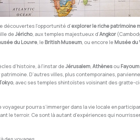
e découvertes l’opportunité d’
explorer
le riche patrimoine 
ille de
Jéricho
, aux temples majestueux d’
Angkor
(Cambodge
usée du Louvre
, le
British Museum
, ou encore le
Musée du 
les d’histoire, à l’instar de
Jérusalem
,
Athènes
ou
Fayou
patrimoine. D’autres villes, plus contemporaines, parvienn
Tokyo
, avec ses temples shintoïstes voisinant des gratte-c
 voyageur pourra s’immerger dans la vie locale en participant
tant le terroir. Ce sont là autant d’expériences qui nourriss
elà des voyages