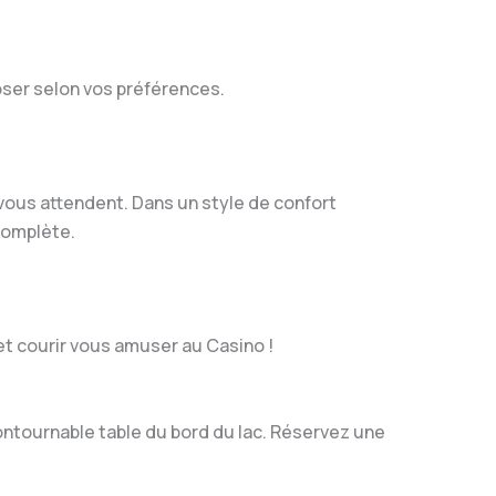
oser selon vos préférences.
 vous attendent. Dans un style de confort
complète.
et courir vous amuser au Casino !
contournable table du bord du lac. Réservez une