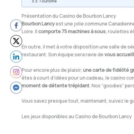
Tourisme
Présentation du Casino de Bourbon Lancy
Bourbon Lancy
est une jolie commune Canadienne 
Loire. Il
comporte 75 machines à sous
, roulettes 
En outre, il met à votre disposition une salle de 
restaurant. Son équipe sera ravie de
vous accueill
Pour encore plus de plaisir,
une carte de fidélité g
êtes à court d’idées pour un cadeau, le casino c
moment de détente trépidant
. Nos “goodies” per
Vous savez presque tout, maintenant, suivez le g
Les jeux disponibles au Casino de Bourbon Lancy